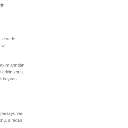
rin
n zirvede
 at
 takımlarından,
erinin zorlu,
lı hayvan
operasyonları,
onu, sıradan