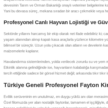
devesinin Tarım ve Orman Bakanlığı onaylı veteriner belgelerine kad
Yani bu devasa süreç, mekana sıradan bir aracı çekmekle veya her
Profesyonel Canlı Hayvan Lojistiği ve Güve
Sektörde yıllarını harcamış bir ekip olarak net ifade edebiliriz ki
yaşam alanından alınıp kapalı kasa araçlarla yüzlerce kilometre yo
bilimsel bir süreçtir. Uzun yola çıkacak olan atların ve develerin 
malzemelerle kaplanır.
Havalandırma sistemlerinden, yolda verilecek zorunlu su ve yem mol
Etkinlik alanına gelindiğinde ise, hayvanların kalabalığa karışmadan
tercih ettiğinde sadece bir görsel hizmet değil; arkasında tıkır tıkır 
Türkiye Geneli Profesyonel Fayton Kir
Evlilik serüveninin en unutulmaz, en duygu yüklü anı olan merasiml
Özel filomuzda yer alan nostaljik faytonlar, tamamen el işçiliğiyle, 