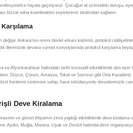
rofesyonelce hayata geçiriyoruz. Çocuğun at üzerindeki duruşu, eye
ı bizzat saha koordinatörü seyislerimiz tarafından sağlanır.
l Karşılama
değişir. Ankara’nın resmi devlet erkanı katılımlı, protokol ciddiyetini
adık illerimizde devasa sünnet konvoylarında protokol karşılama beyaz
a ve Afyonkarahisar hattındaki tarihi konseptli etkinliklerde atın eyer
rlanır. Düzce, Çorum, Amasya, Tokat ve Samsun gibi Orta Karadeniz ill
 özel frenleme sistemine sahip, hava sirkülasyonlu dorselerimizle can
işli Deve Kiralama
mirasının ve görsel ihtişamın zirve yaptığı etkinliklerde deve kiralama 
İzmir, Aydın, Muğla, Manisa, Uşak ve Denizli hattında deve organizasy