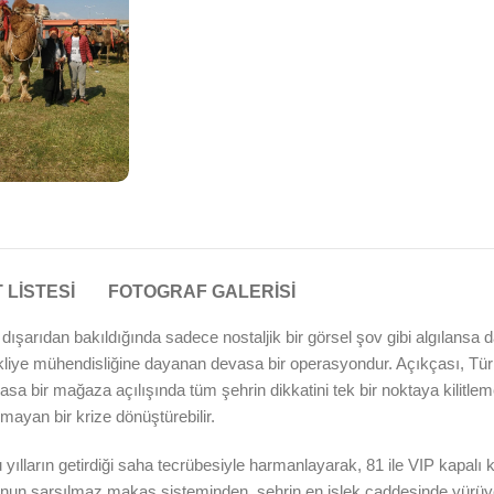
 LISTESI
FOTOGRAF GALERISI
dışarıdan bakıldığında sadece nostaljik bir görsel şov gibi algılansa 
liye mühendisliğine dayanan devasa bir operasyondur. Açıkçası, Türk
sa bir mağaza açılışında tüm şehrin dikkatini tek bir noktaya kilitle
lmayan bir krize dönüştürebilir.
 yılların getirdiği saha tecrübesiyle harmanlayarak, 81 ile VIP kapalı 
onun sarsılmaz makas sisteminden, şehrin en işlek caddesinde yürüy