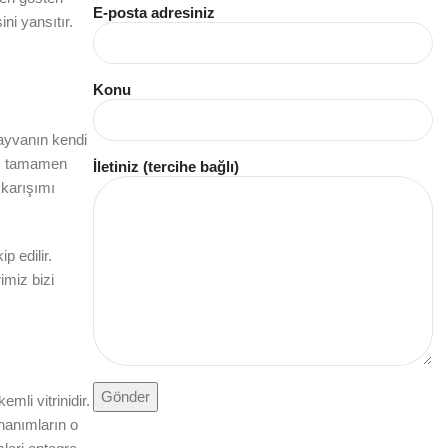
E-posta adresiniz
ni yansıtır.
Konu
Hayvanın kendi
ası tamamen
İletiniz (tercihe bağlı)
 karışımı
 edilir.
imiz bizi
li vitrinidir.
 hanımların o