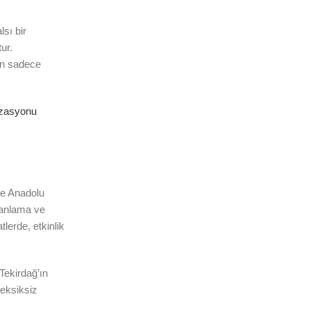
sı bir
ur.
dan sadece
izasyonu
 ve Anadolu
amanlama ve
tlerde, etkinlik
Tekirdağ’ın
 eksiksiz