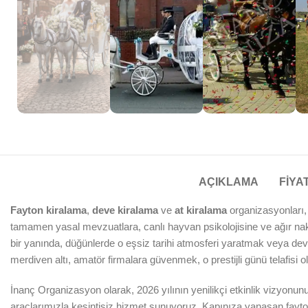
AÇIKLAMA
FIYAT
Fayton kiralama
,
deve kiralama
ve
at kiralama
organizasyonları, 
tamamen yasal mevzuatlara, canlı hayvan psikolojisine ve ağır nak
bir yanında, düğünlerde o eşsiz tarihi atmosferi yaratmak veya deva
merdiven altı, amatör firmalara güvenmek, o prestijli günü telafisi o
İnanç Organizasyon olarak, 2026 yılının yenilikçi etkinlik vizyonunu
araçlarımızla kesintisiz hizmet sunuyoruz. Kapınıza yanaşan fayt