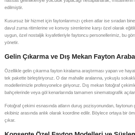
hassas gelinlikleriyle yolculuk yapacağı hesaplanarak, misafirler
edilmiştir.
Kusursuz bir hizmet için faytonlarımızı çeken atlar ise sıradan binek 
davul zurna ritimlerine ve konvoy sirenlerine karşı özel olarak eği
uygun, özel nostaljik kıyafetleriyle faytoncu personellerimiz, bu 
yönetir.
Gelin Çıkarma ve Dış Mekan Fayton Arabas
Özellikle gelin çıkarma fayton kiralama araştırması yapan ve hayatı
tek pakette birleştiriyoruz. O dar mahalle aralarına, yokuşlu sokak
modellerimizle profesyonelce giriyoruz. Dış mekan fotoğraf çekimleri 
bahçelerinde veya göl kenarlarında tamamen sinematografik açılar
Fotoğraf çekimi esnasında atların duruş pozisyonundan, faytonun gü
ekibiniz arasında anlık olarak koordine edilir. Böylece ortaya bir
çıkar.
Konsepte Özel Fayton Modelleri ve Süsle