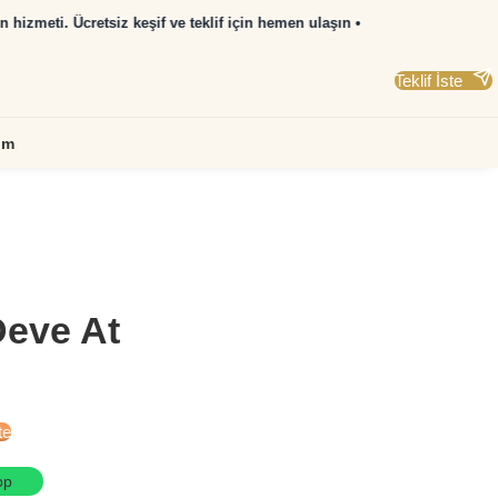
Teklif İste
şim
Deve At
te
pp