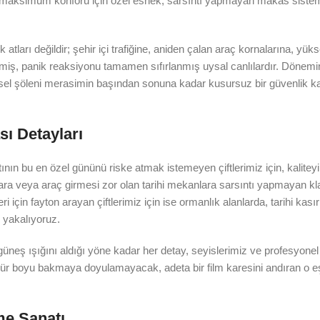
in maksimum konforu için özel esnek, sarsıntı yapmayan makas sistem
atları değildir; şehir içi trafiğine, aniden çalan araç kornalarına, yüks
tilmiş, panik reaksiyonu tamamen sıfırlanmış uysal canlılardır. Dönem
görsel şöleni merasimin başından sonuna kadar kusursuz bir güvenlik ka
ı Detayları
nın bu en özel gününü riske atmak istemeyen çiftlerimiz için, kaliteyi
lara veya araç girmesi zor olan tarihi mekanlara sarsıntı yapmayan kl
için fayton arayan çiftlerimiz için ise ormanlık alanlarda, tarihi kasır
 yakalıyoruz.
neş ışığını aldığı yöne kadar her detay, seyislerimiz ve profesyonel 
 ömür boyu bakmaya doyulamayacak, adeta bir film karesini andıran o e
me Sanatı