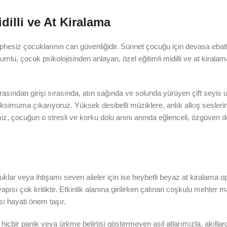
dilli ve At Kiralama
şüphesiz çocuklarının can güvenliğidir. Sünnet çocuğu için devasa ebat
umlu, çocuk psikolojisinden anlayan, özel eğitimli midilli ve at kirala
ından girişi sırasında, atın sağında ve solunda yürüyen çift seyis 
aksimuma çıkarıyoruz. Yüksek desibelli müziklere, anlık alkış sesleri
miz, çocuğun o stresli ve korku dolu anını anında eğlenceli, özgüven d
klar veya ihtişamı seven aileler için ise heybetli beyaz at kiralama o
pısı çok kritiktir. Etkinlik alanına girilirken çalınan coşkulu mehter m
sı hayati önem taşır.
 hiçbir panik veya ürkme belirtisi göstermeyen asil atlarımızla, akıllar