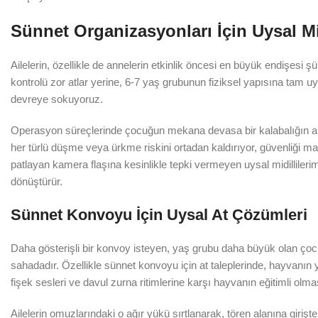
Sünnet Organizasyonları İçin Uysal Mi
Ailelerin, özellikle de annelerin etkinlik öncesi en büyük endişesi 
kontrolü zor atlar yerine, 6-7 yaş grubunun fiziksel yapısına tam uy
devreye sokuyoruz.
Operasyon süreçlerinde çocuğun mekana devasa bir kalabalığın aras
her türlü düşme veya ürkme riskini ortadan kaldırıyor, güvenliği m
patlayan kamera flaşına kesinlikle tepki vermeyen uysal midillileri
dönüştürür.
Sünnet Konvoyu İçin Uysal At Çözümleri
Daha gösterişli bir konvoy isteyen, yaş grubu daha büyük olan çocu
sahadadır. Özellikle sünnet konvoyu için at taleplerinde, hayvanın ya
fişek sesleri ve davul zurna ritimlerine karşı hayvanın eğitimli olma
Ailelerin omuzlarındaki o ağır yükü sırtlanarak, tören alanına girişte