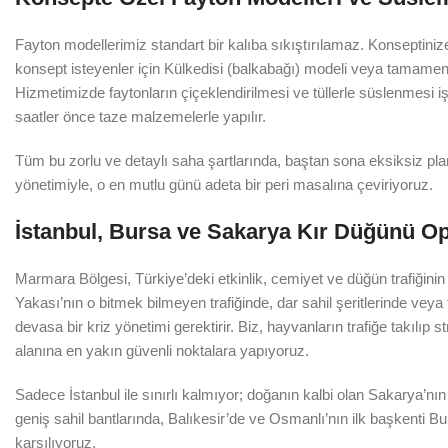
Fayton modellerimiz standart bir kalıba sıkıştırılamaz. Konseptiniz
konsept isteyenler için Külkedisi (balkabağı) modeli veya tamamen
Hizmetimizde faytonların çiçeklendirilmesi ve tüllerle süslenmesi 
saatler önce taze malzemelerle yapılır.
Tüm bu zorlu ve detaylı saha şartlarında, baştan sona eksiksiz plan
yönetimiyle, o en mutlu günü adeta bir peri masalına çeviriyoruz.
İstanbul, Bursa ve Sakarya Kır Düğünü Op
Marmara Bölgesi, Türkiye’deki etkinlik, cemiyet ve düğün trafiğinin
Yakası’nın o bitmek bilmeyen trafiğinde, dar sahil şeritlerinde vey
devasa bir kriz yönetimi gerektirir. Biz, hayvanların trafiğe takılıp 
alanına en yakın güvenli noktalara yapıyoruz.
Sadece İstanbul ile sınırlı kalmıyor; doğanın kalbi olan Sakarya’n
geniş sahil bantlarında, Balıkesir’de ve Osmanlı’nın ilk başkenti Bu
karşılıyoruz.