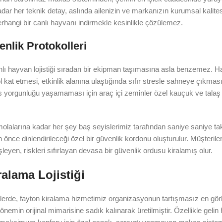
ar her teknik detay, aslında ailenizin ve markanızın kurumsal kalitesi
hangi bir canlı hayvanı indirmekle kesinlikle çözülemez.
nlik Protokolleri
; canlı hayvan lojistiği sıradan bir ekipman taşımasına asla benzemez. 
l kat etmesi, etkinlik alanına ulaştığında sıfır stresle sahneye çıkm
kas yorgunluğu yaşamaması için araç içi zeminler özel kauçuk ve talaş
alarına kadar her şey baş seyislerimiz tarafından saniye saniye takip
 önce dinlendirileceği özel bir güvenlik kordonu oluşturulur. Müşteriler
işleyen, riskleri sıfırlayan devasa bir güvenlik ordusu kiralamış olur.
alama Lojistiği
erde, fayton kiralama hizmetimiz organizasyonun tartışmasız en görkem
dönemin orijinal mimarisine sadık kalınarak üretilmiştir. Özellikle gelin