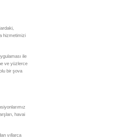
lardaki,
ma hizmetimizi
uygulaması ile
ne ve yüzlerce
olu bir şova
psiyonlarımız
arşları, havai
dan yıllarca