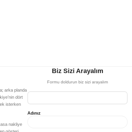
Biz Sizi Arayalım
Formu doldurun biz sizi arayalım
da; arka planda
iye’nin dört
mek isterken
Adınız
kasa nakliye
en gösteri