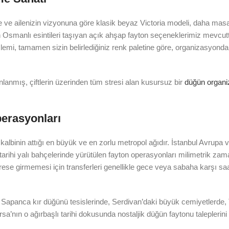
e ve ailenizin vizyonuna göre klasik beyaz Victoria modeli, daha masal
 Osmanlı esintileri taşıyan açık ahşap fayton seçeneklerimiz mevcutt
işlemi, tamamen sizin belirlediğiniz renk paletine göre, organizasyon
lanmış, çiftlerin üzerinden tüm stresi alan kusursuz bir
düğün organ
erasyonları
 kalbinin attığı en büyük ve en zorlu metropol ağıdır. İstanbul Avrupa
a tarihi yalı bahçelerinde yürütülen fayton operasyonları milimetrik z
strese girmemesi için transferleri genellikle gece veya sabaha karşı saa
ın Sapanca kır düğünü tesislerinde, Serdivan’daki büyük cemiyetlerde, 
rsa’nın o ağırbaşlı tarihi dokusunda nostaljik düğün faytonu taleplerini