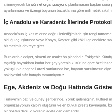
silinmeyecek bir
sünnet organizasyonu
planlamasını baştan sona p
ayarlanması ve üzengi boyunun bacaklarına göre milimetrik sıkılmas
İç Anadolu ve Karadeniz İllerinde Protoko
Anadolu’nun iç kesimlerine doğru ilerlediğimizde işin rengi tamamen 
olduğu açılışlarında veya Konya, Kayseri gibi köklü geleneklere s
hizmetimiz devreye girer.
Buralarda ciddiyet, simetri ve asalet ön plandadır. Eskişehir, Kütahy
taşıdığı bayraklara kadar her şey yörenin kültürüne göre özel tasa
yokuşlu ve engebeli arazi şartlarında ise, hayvan sarsılmasın diye
nakliyesini sıfır hatayla tamamlıyoruz.
Ege, Akdeniz ve Doğu Hattında Göster
Türkiye’nin batı ve güney şeritlerinde, Yörük geleneğinin, kültürel 
organizasyonun kalbini oluşturur ve en büyük prestij kaynağıdır. 
bir gösteri değil, o yörenin adeta can damarıdır.