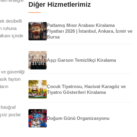
leri entegre
Diğer Hizmetlerimiz
ek desibelli
Patlamış Mısır Arabası Kiralama
in ruhuna
Fiyatları 2026 | İstanbul, Ankara, İzmir ve
lkanı içinde
Bursa
Aşçı Garson Temizlikçi Kiralama
 ve güvenliği
asik fayton
ların
Çocuk Tiyatrosu, Hacivat Karagöz ve
Tiyatro Gösterileri Kiralama
fotoğraf
şsiz pozlar
Doğum Günü Organizasyonu