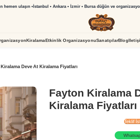
hemen ulaşın •
rganizasyon
Kiralama
Etkinlik Organizasyonu
Sanatçılar
Blog
Ileti
Kiralama Deve At Kiralama Fiyatları
Fayton Kiralama 
Kiralama Fiyatları
Teklif İs
Whatsa